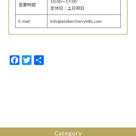
10:00～17:00
営業時間
定休日：土日祝日
E-mail
info@ateliercherryhills.com
F
T
共
ac
w
有
e
itt
b
er
o
o
k
Category