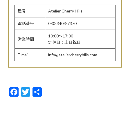
屋号
Atelier Cherry Hills
電話番号
080-3403-7370
10:00～17:00
営業時間
定休日：土日祝日
E-mail
info@ateliercherryhills.com
F
T
共
ac
w
有
e
itt
b
er
o