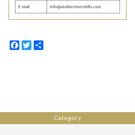
E-mail
info@ateliercherryhills.com
F
T
共
ac
w
有
e
itt
b
er
o
o
k
Category