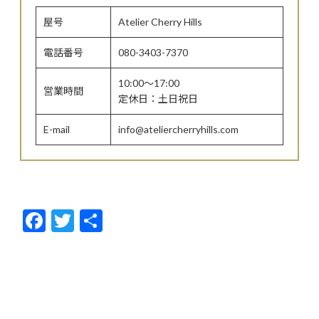
屋号
Atelier Cherry Hills
電話番号
080-3403-7370
10:00～17:00
営業時間
定休日：土日祝日
E-mail
info@ateliercherryhills.com
F
T
共
ac
w
有
e
itt
b
er
o