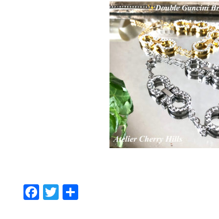
F
T
共
ac
w
有