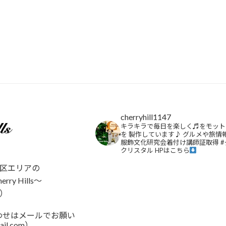
e
itt
b
er
o
o
k
cherryhill1147
キラキラで毎日を楽しく♬をモット
を
製作しています♪
グルメや旅情
服飾文化研究会着付け講師証取得
#
クリスタル
HPはこちら
区エリアの
y Hills～
）
い合わせはメールでお願い
ail.com）