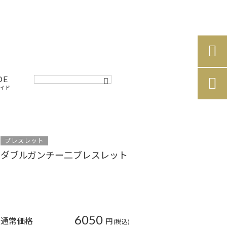

DE

イド
ブレスレット
ダブルガンチー二ブレスレット
6050
通常価格
円
(税込)