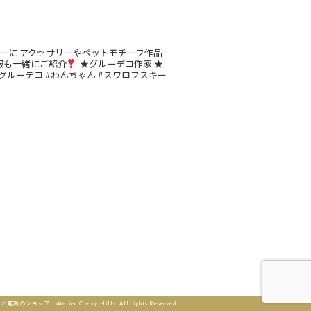
ーに
アクセサリーやペットモチーフ作品
報も一緒にご紹介
★グルーデコ作家
★
グルーデコ
#わんちゃん
#スワロフスキー
Instagram でフォロー
telier Cherry Hills. All rights Reserved.