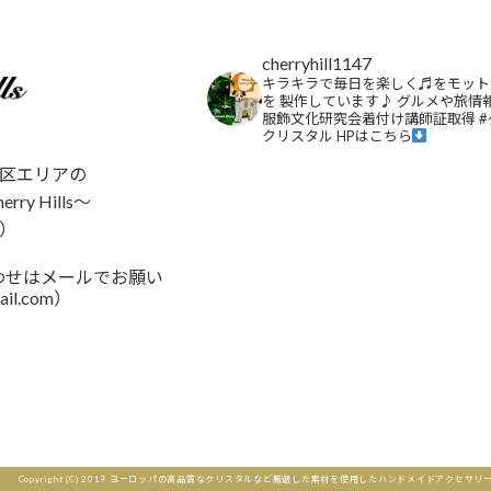
cherryhill1147
キラキラで毎日を楽しく♬をモット
を
製作しています♪
グルメや旅情
服飾文化研究会着付け講師証取得
#
クリスタル
HPはこちら
区エリアの
y Hills～
）
い合わせはメールでお願い
ail.com）
さらに読み込む
Copyright (C) 2019 ヨーロッパの高品質なクリスタルなど厳選した素材を使用したハンドメイドアクセサリーと雑貨のショップ｜A