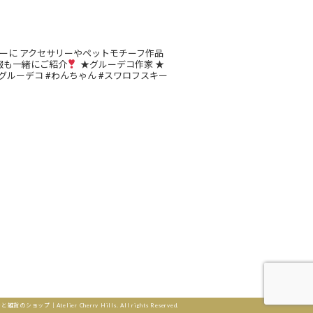
ーに
アクセサリーやペットモチーフ作品
報も一緒にご紹介
★グルーデコ作家
★
グルーデコ
#わんちゃん
#スワロフスキー
Instagram でフォロー
telier Cherry Hills. All rights Reserved.