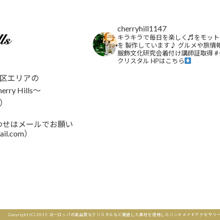
cherryhill1147
キラキラで毎日を楽しく♬をモット
を
製作しています♪
グルメや旅情
服飾文化研究会着付け講師証取得
#
クリスタル
HPはこちら
区エリアの
y Hills～
）
い合わせはメールでお願い
ail.com）
さらに読み込む
Copyright (C) 2019 ヨーロッパの高品質なクリスタルなど厳選した素材を使用したハンドメイドアクセサリーと雑貨のショップ｜A