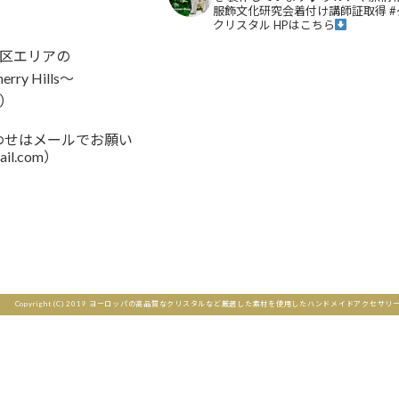
服飾文化研究会着付け講師証取得
#
クリスタル
HPはこちら
区エリアの
y Hills～
）
い合わせはメールでお願い
ail.com）
さらに読み込む
Copyright (C) 2019 ヨーロッパの高品質なクリスタルなど厳選した素材を使用したハンドメイドアクセサリーと雑貨のショップ｜A