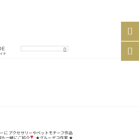

DE

イド
ーに
アクセサリーやペットモチーフ作品
報も一緒にご紹介
★グルーデコ作家
★